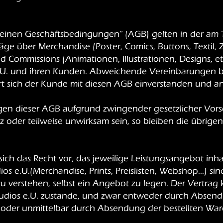
einen Geschäftsbedingungen“ (AGB) gelten in der am T
äge über Merchandise (Poster, Comics, Buttons, Textil, 
d Commissions (Animationen, Illustrationen, Designs, etc
e.U. und ihren Kunden. Abweichende Vereinbarungen bed
ärt sich der Kunde mit diesen AGB einverstanden und a
gen dieser AGB aufgrund zwingender gesetzlicher Vors
oder teilweise unwirksam sein, so bleiben die übrig
sich das Recht vor, das jeweilige Leistungsangebot inhal
s e.U.(Merchandise, Prints, Preislisten, Webshop...) sin
 verstehen, selbst ein Angebot zu legen. Der Vertr
Studios e.U. zustande, und zwar entweder durch Absend
il oder unmittelbar durch Absendung der bestellten War