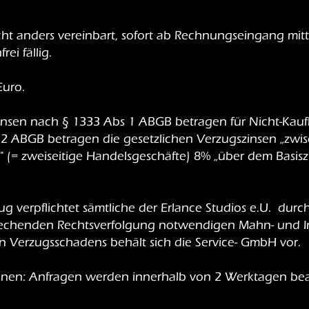
cht anders vereinbart, sofort ab Rechnungseingang mit
ei fällig.
Euro.
)Zinsen nach § 1333 Abs 1 ABGB betragen für Nicht-Ka
s 2 ABGB betragen die gesetzlichen Verzugszinsen „zw
= zweiseitige Handelsgeschäfte) 8% „über dem Basiszins
ug verpflichtet sämtliche der Erlance Studios e.U. dur
echenden Rechtsverfolgung notwendigen Mahn- und Ink
Verzugsschadens behält sich die Service- GmbH vor.
tionen: Anfragen werden innerhalb von 2 Werktagen be