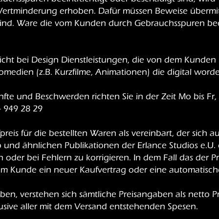
Wertminderung erhoben. Dafür müssen Beweise übermit
nd. Ware die vom Kunden durch Gebrauchsspuren beein
t nicht bei Design Dienstleistungen, die von dem Kunde
omedien (z.B. Kurzfilme, Animationen) die digital worde
nfte und Beschwerden richten Sie in der Zeit Mo bis Fr
4 949 28 29
fpreis für die bestellten Waren als vereinbart, der sich 
 und ähnlichen Publikationen der Erlance Studios e.U. e
rn oder bei Fehlern zu korrigieren. In dem Fall das der 
dem Kunde ein neuer Kaufvertrag oder eine automatisc
en, verstehen sich sämtliche Preisangaben als netto Pr
usive aller mit dem Versand entstehenden Spesen.