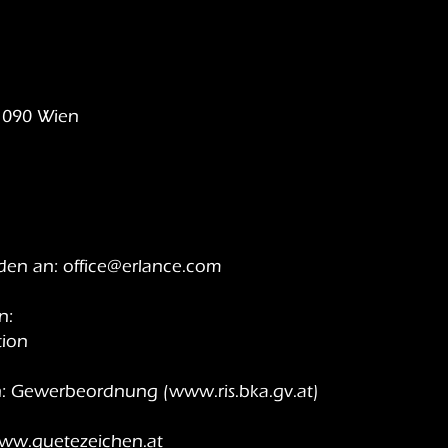
 1090 Wien
rden an:
office@erlance.com
n:
ion
en: Gewerbeordnung (
www.ris.bka.gv.at
)
ww.guetezeichen.at