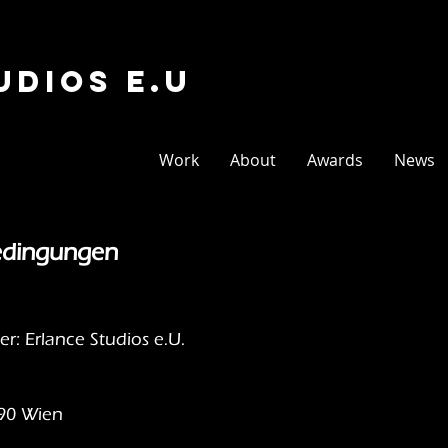
udios E.U
Work
About
Awards
News
edingungen
: Erlance Studios e.U.
090 Wien